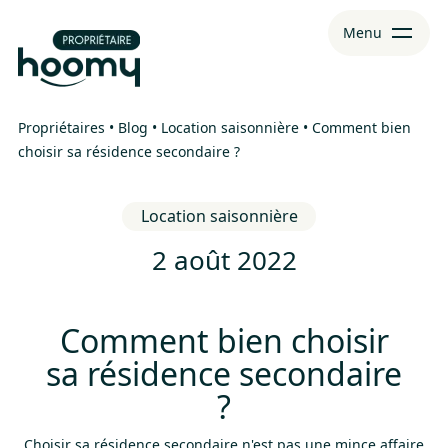
Aller
Aller au
Menu
au
contenu
menu
Propriétaires
•
Blog
•
Location saisonnière
•
Comment bien
choisir sa résidence secondaire ?
Location saisonnière
2 août 2022
Comment bien choisir
sa résidence secondaire
?
Choisir sa résidence secondaire n'est pas une mince affaire