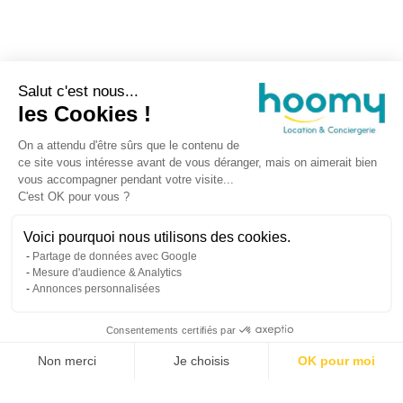
Salut c'est nous...
les Cookies !
On a attendu d'être sûrs que le contenu de
ce site vous intéresse avant de vous déranger, mais on aimerait bien
vous accompagner pendant votre visite...
C'est OK pour vous ?
Voici pourquoi nous utilisons des cookies.
Partage de données avec Google
Mesure d'audience & Analytics
Prendre rende
02 55 07 10 
Annonces personnalisées
Consentements certifiés par
Non merci
Je choisis
OK pour moi
Propriétaires
Voyageurs
À propos d’Hoomy
Plateforme de Gestion du Consentement : Personnalisez vos Options
Axeptio consent