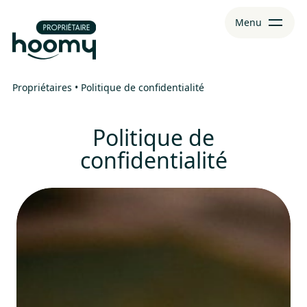
Aller
Aller au
Menu
au
contenu
menu
Propriétaires
•
Politique de confidentialité
Politique de
confidentialité