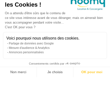
les Cookies !
On a attendu d'être sûrs que le contenu de
ce site vous intéresse avant de vous déranger, mais on aimerait bien
vous accompagner pendant votre visite...
C'est OK pour vous ?
Voici pourquoi nous utilisons des cookies.
Partage de données avec Google
Mesure d'audience & Analytics
Annonces personnalisées
Consentements certifiés par
Non merci
Je choisis
OK pour moi
Propriétaires
Voyageurs
À propos d’Hoomy
Plateforme de Gestion du Consentement : Personnalisez vos Options
Axeptio consent
Notre plateforme vous permet d'adapter et de gérer vos paramètres de 