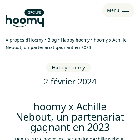
Aller
Aller au
Menu
au
contenu
menu
À propos d’Hoomy
•
Blog
•
Happy hoomy
•
hoomy x Achille
Nebout, un partenariat gagnant en 2023
Happy hoomy
2 février 2024
hoomy x Achille
Nebout, un partenariat
gagnant en 2023
Depuis 2023, hoomy est partenaire d’Achille Nebout,