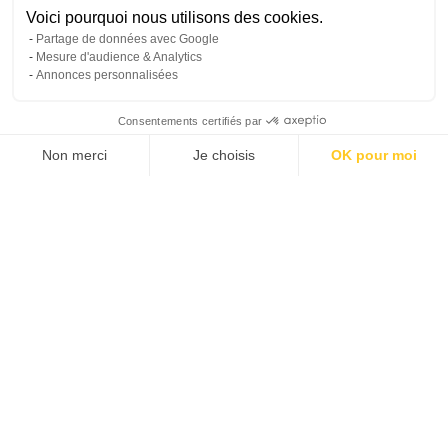
Voici pourquoi nous utilisons des cookies.
Partage de données avec Google
Mesure d'audience & Analytics
Annonces personnalisées
Consentements certifiés par
Non merci
Je choisis
OK pour moi
Propriétaires
Voyageurs
À propos d’Hoomy
Plateforme de Gestion du Consentement : Personnalisez vos Options
Axeptio consent
Notre plateforme vous permet d'adapter et de gérer vos paramètres de 
Le concentré
de nos happy news !
Restons en contact