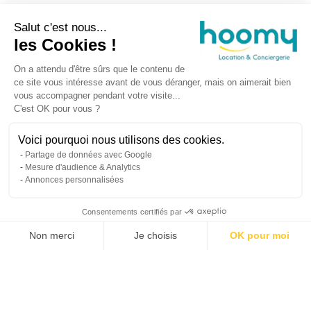
Salut c'est nous...
les Cookies !
On a attendu d'être sûrs que le contenu de
ce site vous intéresse avant de vous déranger, mais on aimerait bien
vous accompagner pendant votre visite...
C'est OK pour vous ?
Voici pourquoi nous utilisons des cookies.
Partage de données avec Google
Mesure d'audience & Analytics
Annonces personnalisées
Consentements certifiés par
Non merci
Je choisis
OK pour moi
Propriétaires
Voyageurs
À propos d’Hoomy
Plateforme de Gestion du Consentement : Personnalisez vos Options
Axeptio consent
Notre plateforme vous permet d'adapter et de gérer vos paramètres de 