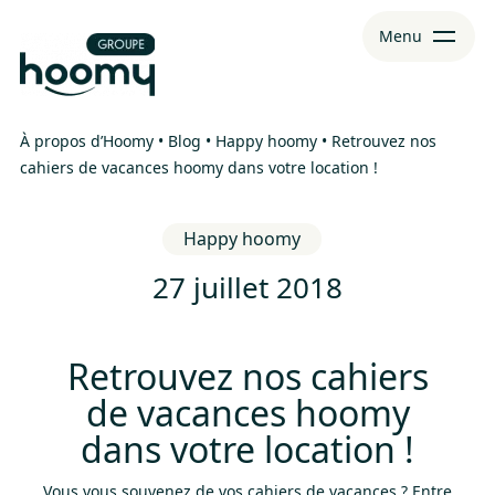
Aller
Aller au
Menu
au
contenu
menu
À propos d’Hoomy
•
Blog
•
Happy hoomy
•
Retrouvez nos
cahiers de vacances hoomy dans votre location !
Happy hoomy
27 juillet 2018
Retrouvez nos cahiers
de vacances hoomy
dans votre location !
Vous vous souvenez de vos cahiers de vacances ? Entre