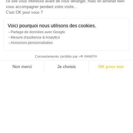
ce site vous intéresse avant de vous déranger, mais on aimerait bien
vous accompagner pendant votre visite...
C'est OK pour vous ?
Voici pourquoi nous utilisons des cookies.
Partage de données avec Google
Mesure d'audience & Analytics
Prendre rende
02 55 07 10 
Annonces personnalisées
Consentements certifiés par
Non merci
Je choisis
OK pour moi
Propriétaires
Voyageurs
À propos d’Hoomy
Plateforme de Gestion du Consentement : Personnalisez vos Options
Axeptio consent
Notre plateforme vous permet d'adapter et de gérer vos paramètres de 
Le concentré de résidence
secondaire !