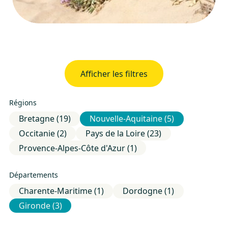
Afficher les filtres
Régions
Filtres
Bretagne (19)
Nouvelle-Aquitaine (5)
Occitanie (2)
Pays de la Loire (23)
Provence-Alpes-Côte d'Azur (1)
Départements
Charente-Maritime (1)
Dordogne (1)
Gironde (3)
Gestions locatives