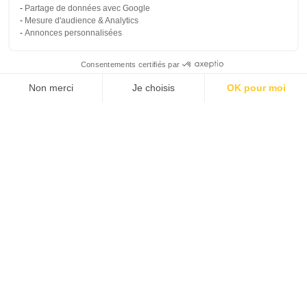
Partage de données avec Google
Mesure d'audience & Analytics
Prendre rende
02 55 07 10 
Annonces personnalisées
Consentements certifiés par
Non merci
Je choisis
OK pour moi
Propriétaires
Voyageurs
À propos d’Hoomy
Plateforme de Gestion du Consentement : Personnalisez vos Options
Axeptio consent
Notre plateforme vous permet d'adapter et de gérer vos paramètres de 
Le concentré de résidence
secondaire !
Restons en contact
Propriétaire - Newsletter - FR