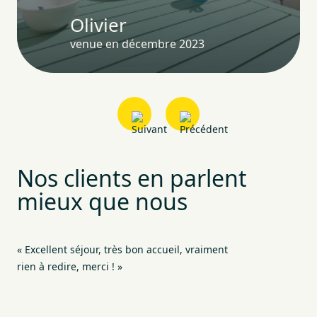
Olivier
venue en décembre 2023
Nos clients en parlent
mieux que nous
« Excellent séjour, très bon accueil, vraiment
« L
rien à redire, merci ! »
on 
Log
équ