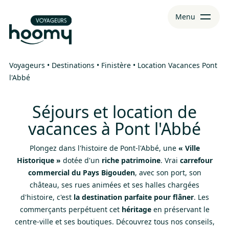
Aller
Aller au
Menu
au
contenu
menu
Voyageurs
•
Destinations
•
Finistère
•
Location Vacances Pont
l'Abbé
Séjours et location de
vacances à Pont l'Abbé
Plongez dans l'histoire de Pont-l'Abbé, une
« Ville
Historique »
dotée d'un
riche patrimoine
. Vrai
carrefour
commercial du Pays Bigouden
, avec son port, son
château, ses rues animées et ses halles chargées
d'histoire, c'est
la destination parfaite pour flâner
. Les
commerçants perpétuent cet
héritage
en préservant le
centre-ville et ses boutiques. Découvrez tous nos conseils,