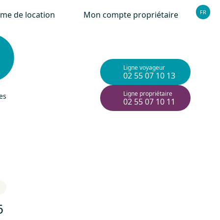
FR
rme de location
Mon compte propriétaire
Ligne voyageur
02 55 07 10 13
Ligne propriétaire
es
02 55 07 10 11
6