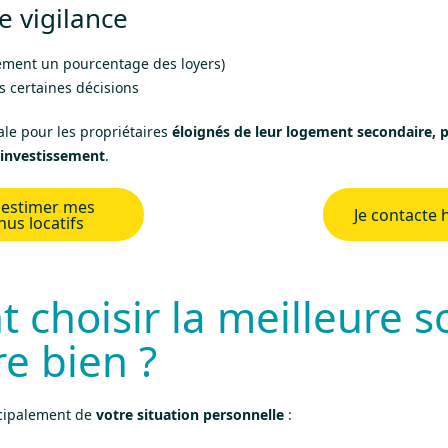
e vigilance
ment un pourcentage des loyers)
 certaines décisions
éale pour les propriétaires
éloignés de leur logement secondaire, 
 investissement
.
s estimer mes
Je contacte
nus locatifs
choisir la meilleure s
re bien ?
ncipalement de
votre situation personnelle
: