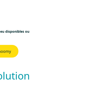
peu disponibles ou
 hoomy
olution