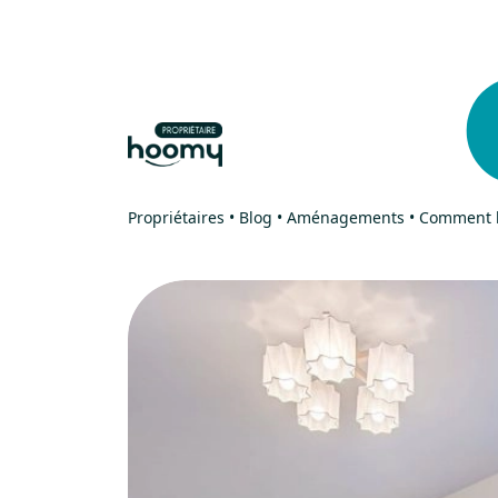
Aller
Aller au
au
contenu
menu
Propriétaires
•
Blog
•
Aménagements
•
Comment bi