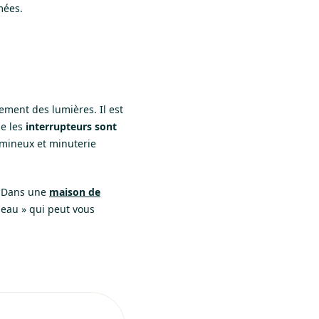
mées.
nement des lumières. Il est
ue les
interrupteurs sont
umineux et minuterie
! Dans une
maison de
seau » qui peut vous