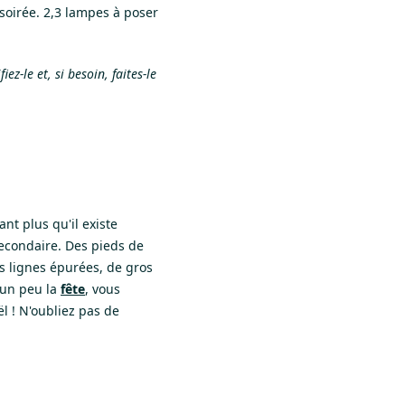
 soirée. 2,3 lampes à poser
z-le et, si besoin, faites-le
ant plus qu'il existe
econdaire. Des pieds de
es lignes épurées, de gros
 un peu la
fête
, vous
l ! N'oubliez pas de